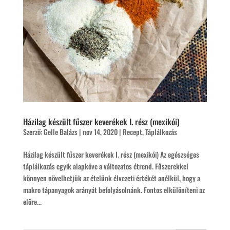
Házilag készült fűszer keverékek I. rész (mexikói)
Szerző:
Gelle Balázs
|
nov 14, 2020
|
Recept
,
Táplálkozás
Házilag készült fűszer keverékek I. rész (mexikói) Az egészséges
táplálkozás egyik alapköve a változatos étrend. Fűszerekkel
könnyen növelhetjük az ételünk élvezeti értékét anélkül, hogy a
makro tápanyagok arányát befolyásolnánk. Fontos elkülöníteni az
előre...