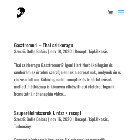
Gasztromuri – Thai csirkeragu
Szerző:
Gelle Balázs
|
nov 18, 2020
|
Recept
,
Táplálkozás
Thai csirkeragu Gasztromuri? Igen! Hart Norbi kollegám és
cimborám az értelmi szerzője ennek a sorozatnak, melynek én is
részese lettem. Különlegesebb receptek és kísérletezések
mellett, hétköznap is könnyen elkészíthető ételeket fogunk
bemutatni, néhanapján videó...
Szuperélelmiszerek I. rész + recept
Szerző:
Gelle Balázs
|
nov 16, 2020
|
Recept
,
Táplálkozás
,
Tudomány
Szuperélelmiszerek Azokat az élelmiszereket nevezzük