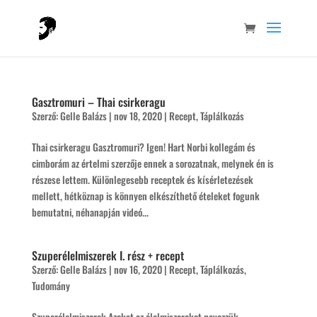
Gasztromuri – Thai csirkeragu
Szerző:
Gelle Balázs
|
nov 18, 2020
|
Recept
,
Táplálkozás
Thai csirkeragu Gasztromuri? Igen! Hart Norbi kollegám és
cimborám az értelmi szerzője ennek a sorozatnak, melynek én is
részese lettem. Különlegesebb receptek és kísérletezések
mellett, hétköznap is könnyen elkészíthető ételeket fogunk
bemutatni, néhanapján videó...
Szuperélelmiszerek I. rész + recept
Szerző:
Gelle Balázs
|
nov 16, 2020
|
Recept
,
Táplálkozás
,
Tudomány
Szuperélelmiszerek Azokat az élelmiszereket nevezzük