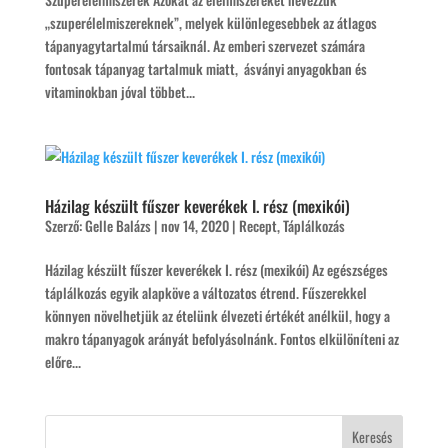
„szuperélelmiszereknek”, melyek különlegesebbek az átlagos
tápanyagytartalmú társaiknál. Az emberi szervezet számára
fontosak tápanyag tartalmuk miatt, ásványi anyagokban és
vitaminokban jóval többet...
Házilag készült fűszer keverékek I. rész (mexikói)
Szerző:
Gelle Balázs
|
nov 14, 2020
|
Recept
,
Táplálkozás
Házilag készült fűszer keverékek I. rész (mexikói) Az egészséges
táplálkozás egyik alapköve a változatos étrend. Fűszerekkel
könnyen növelhetjük az ételünk élvezeti értékét anélkül, hogy a
makro tápanyagok arányát befolyásolnánk. Fontos elkülöníteni az
előre...