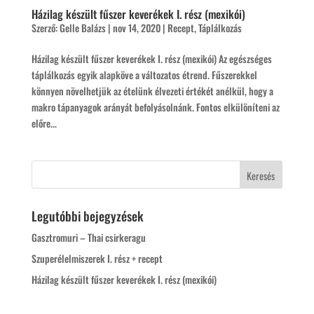
Házilag készült fűszer keverékek I. rész (mexikói)
Szerző:
Gelle Balázs
|
nov 14, 2020
|
Recept
,
Táplálkozás
Házilag készült fűszer keverékek I. rész (mexikói) Az egészséges
táplálkozás egyik alapköve a változatos étrend. Fűszerekkel
könnyen növelhetjük az ételünk élvezeti értékét anélkül, hogy a
makro tápanyagok arányát befolyásolnánk. Fontos elkülöníteni az
előre...
Legutóbbi bejegyzések
Gasztromuri – Thai csirkeragu
Szuperélelmiszerek I. rész + recept
Házilag készült fűszer keverékek I. rész (mexikói)