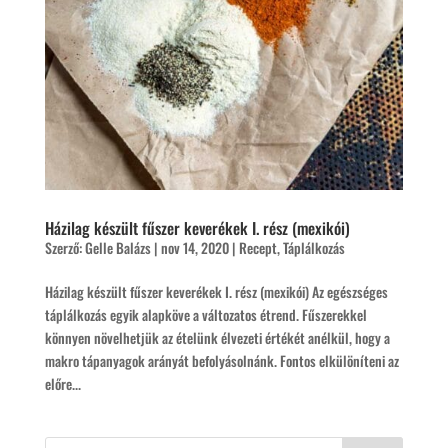
Házilag készült fűszer keverékek I. rész (mexikói)
Szerző:
Gelle Balázs
|
nov 14, 2020
|
Recept
,
Táplálkozás
Házilag készült fűszer keverékek I. rész (mexikói) Az egészséges
táplálkozás egyik alapköve a változatos étrend. Fűszerekkel
könnyen növelhetjük az ételünk élvezeti értékét anélkül, hogy a
makro tápanyagok arányát befolyásolnánk. Fontos elkülöníteni az
előre...