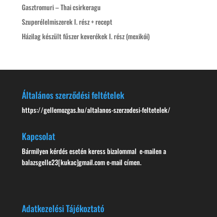
Gasztromuri – Thai csirkeragu
Szuperélelmiszerek I. rész + recept
Házilag készült fűszer keverékek I. rész (mexikói)
Általános szerződési feltételek
https://gellemozgas.hu/altalanos-szerzodesi-feltetelek/
Kapcsolat
Bármilyen kérdés esetén keress bizalommal e-mailen a
balazsgelle23[kukac]gmail.com e-mail címen.
Adatkezelési Tájékoztató