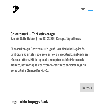
Gasztromuri – Thai csirkeragu
Szerző:
Gelle Balázs
|
nov 18, 2020
|
Recept
,
Táplálkozás
Thai csirkeragu Gasztromuri? Igen! Hart Norbi kollegám és
cimborám az értelmi szerzője ennek a sorozatnak, melynek én is
részese lettem. Különlegesebb receptek és kísérletezések
mellett, hétköznap is könnyen elkészíthető ételeket fogunk
bemutatni, néhanapján videó...
Legutóbbi bejegyzések